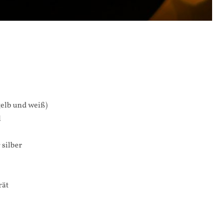
 gelb und weiß)
l
 silber
rät